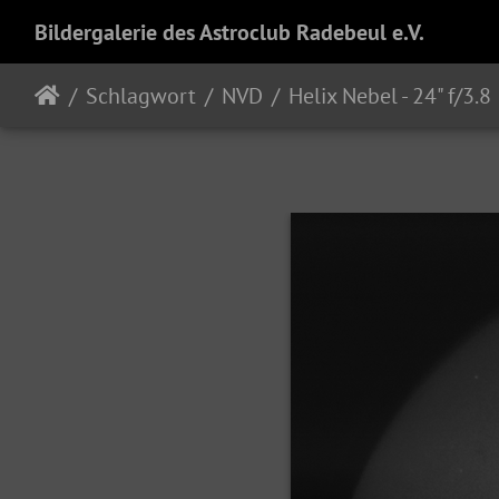
Bildergalerie des Astroclub Radebeul e.V.
Schlagwort
NVD
Helix Nebel - 24" f/3.8