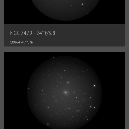
NGC 7479 - 24" f/3.8
10864 Aufrufe