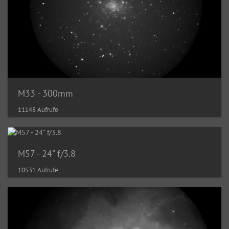
M33 - 300mm
11148 Aufrufe
M57 - 24" f/3.8
10531 Aufrufe