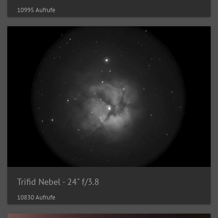
10995 Aufrufe
Trifid Nebel - 24" f/3.8
10830 Aufrufe