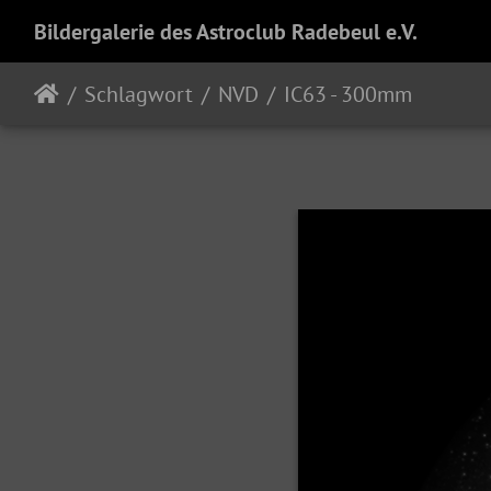
Bildergalerie des Astroclub Radebeul e.V.
Schlagwort
NVD
IC63 - 300mm