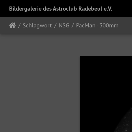
Bildergalerie des Astroclub Radebeul e.V.
Schlagwort
NSG
PacMan - 300mm