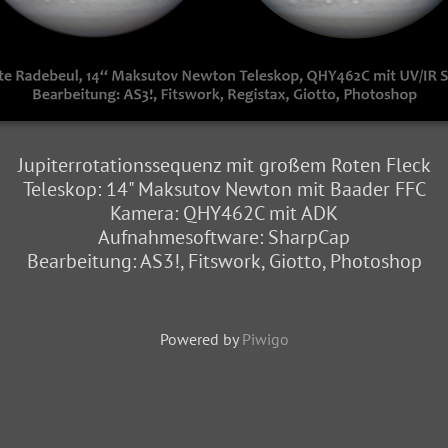
Jupiterrotationssequenz mit großem Roten Fleck
Teleskop: 14" Maksutov Newton mit Baader FFC
Kamera: QHY462C mit ADK
Aufnahmesoftware: SharpCap
Bearbeitung: AS3!, Fitswork, Giotto, Photoshop
Powered by
Piwigo