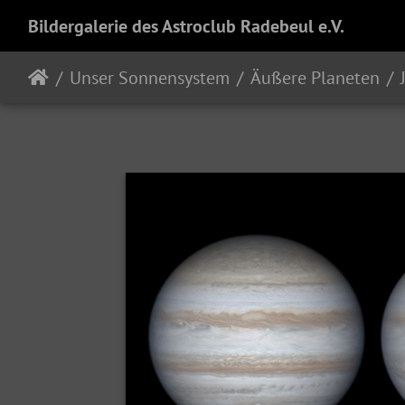
Bildergalerie des Astroclub Radebeul e.V.
Unser Sonnensystem
Äußere Planeten