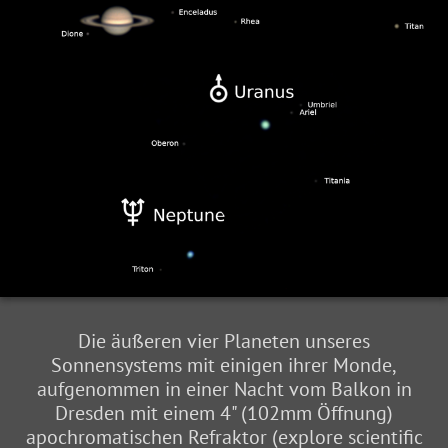
Die äußeren vier Planeten unseres
Sonnensystems mit einigen ihrer Monde,
aufgenommen in einer Nacht vom Balkon in
Dresden mit einem 4" (102mm Öffnung)
apochromatischen Refraktor (explore scientific