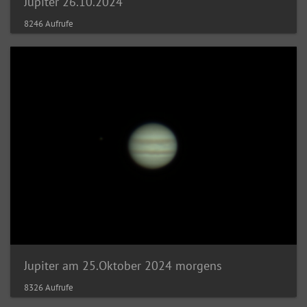
Jupiter 26.10.2024
8246 Aufrufe
Jupiter am 25.Oktober 2024 morgens
8326 Aufrufe