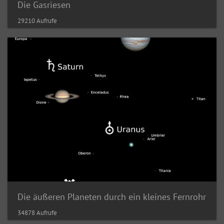
Die Gasriesen
29210 Aufrufe
Die äußeren Planeten durch ein kleines Fernrohr
34878 Aufrufe