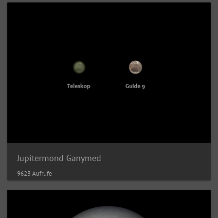
Jupitermond Ganymed
9623 Aufrufe