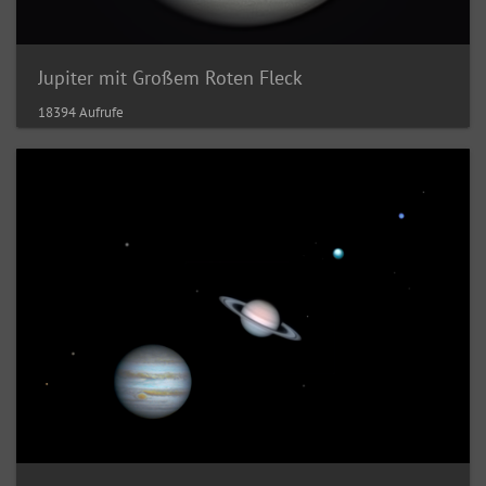
Jupiter mit Großem Roten Fleck
18394 Aufrufe