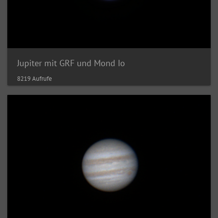
Jupiter mit GRF und Mond Io
8219 Aufrufe