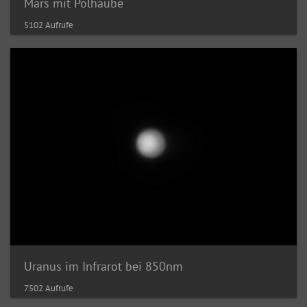
Mars mit Polhaube
5102 Aufrufe
Uranus im Infrarot bei 850nm
7502 Aufrufe