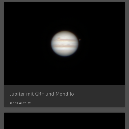
Jupiter mit GRF und Mond Io
8224 Aufrufe