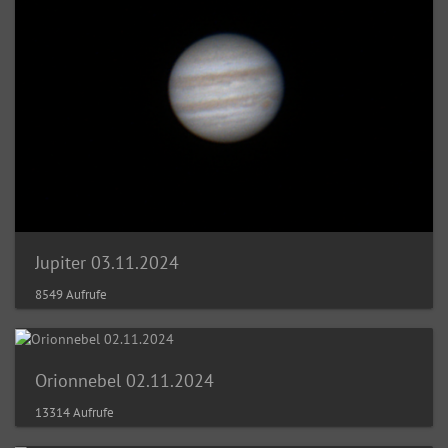
Jupiter 03.11.2024
8549 Aufrufe
Orionnebel 02.11.2024
13314 Aufrufe