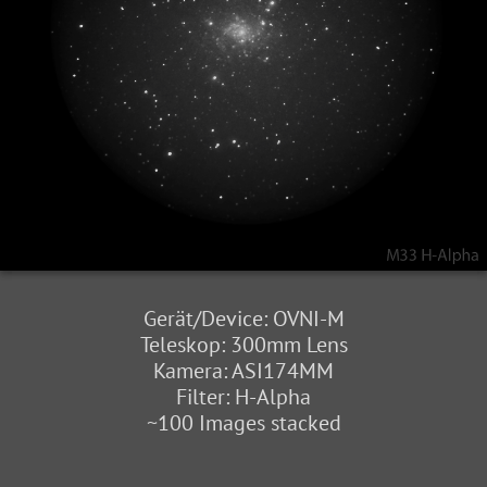
Gerät/Device: OVNI-M
Teleskop: 300mm Lens
Kamera: ASI174MM
Filter: H-Alpha
~100 Images stacked