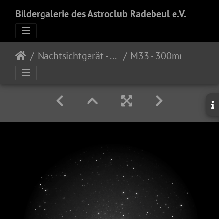
Bildergalerie des Astroclub Radebeul e.V.
Nachtsichtgerät - OVNI-M (Night Vision Device)
M33 - 300mm