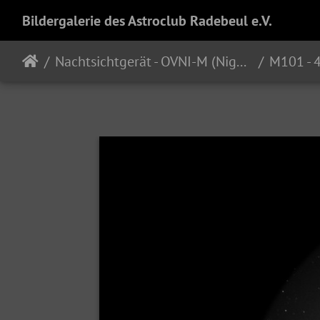
Bildergalerie des Astroclub Radebeul e.V.
Nachtsichtgerät - OVNI-M (Night Vision Device)
M101 -