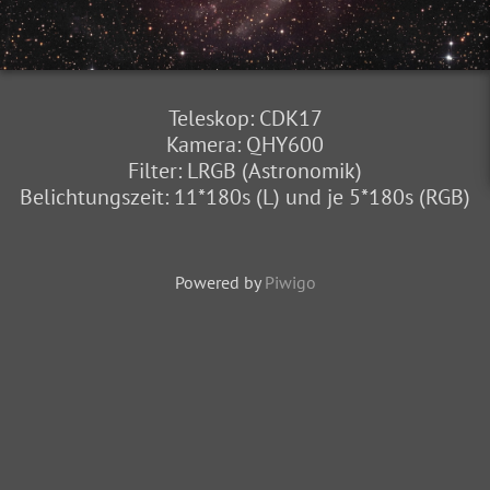
Teleskop: CDK17
Kamera: QHY600
Filter: LRGB (Astronomik)
Belichtungszeit: 11*180s (L) und je 5*180s (RGB)
Powered by
Piwigo