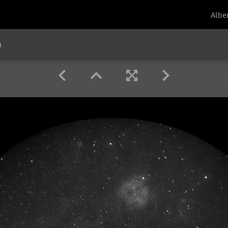
Albe
n