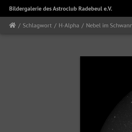
Bildergalerie des Astroclub Radebeul e.V.
Schlagwort
H-Alpha
Nebel im Schwan