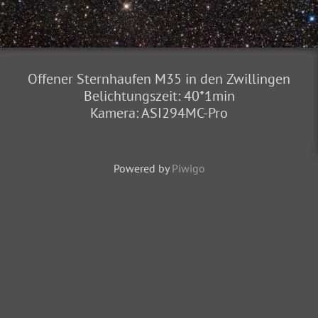
Offener Sternhaufen M35 in den Zwillingen
Belichtungszeit: 40*1min
Kamera: ASI294MC-Pro
Powered by
Piwigo