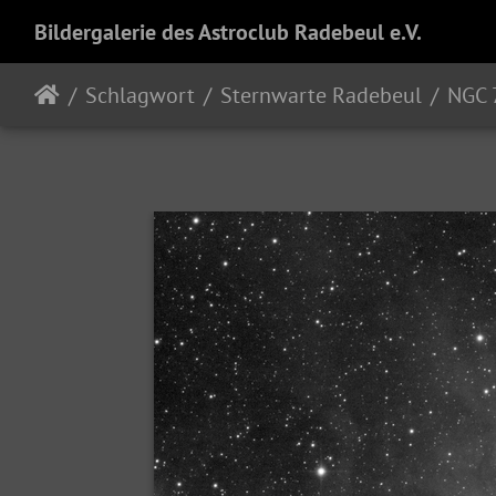
Bildergalerie des Astroclub Radebeul e.V.
Schlagwort
Sternwarte Radebeul
NGC 