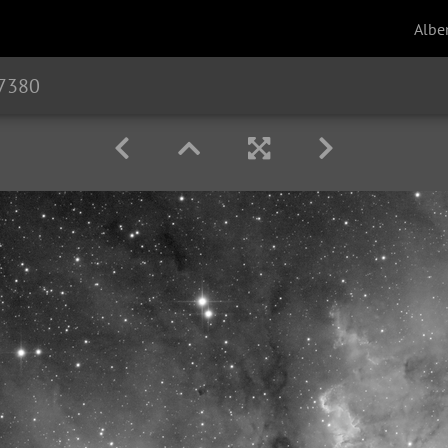
Albe
7380