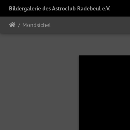
Bildergalerie des Astroclub Radebeul e.V.
Mondsichel