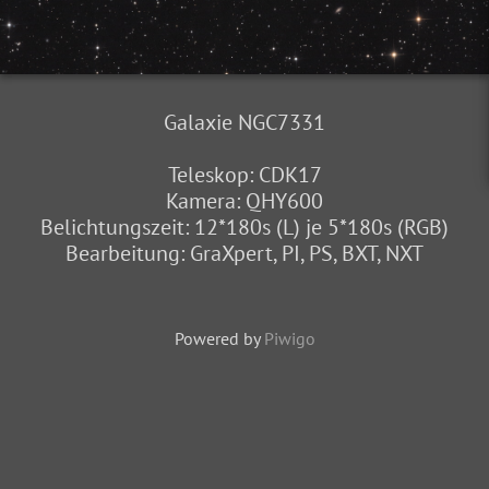
Galaxie NGC7331
Teleskop: CDK17
Kamera: QHY600
Belichtungszeit: 12*180s (L) je 5*180s (RGB)
Bearbeitung: GraXpert, PI, PS, BXT, NXT
Powered by
Piwigo