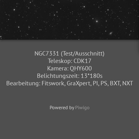
NGC7331 (Test/Ausschnitt)
Teleskop: CDK17
Kamera: QHY600
Belichtungszeit: 13*180s
Bearbeitung: Fitswork, GraXpert, PI, PS, BXT, NXT
Powered by
Piwigo