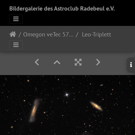
Bildergalerie des Astroclub Radebeul e.V.
Omegon veTec 571 color
Leo-Triplett