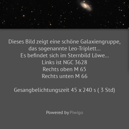
Dieses Bild zeigt eine schöne Galaxiengruppe,
das sogenannte Leo-Triplett...
Es befindet sich im Sternbild Löwe...
Links ist NGC 3628
Rechts oben M 65
Rechts unten M 66
Gesangbelichtungszeit 45 x 240 s ( 3 Std)
Powered by
Piwigo