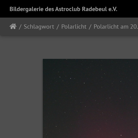
Bildergalerie des Astroclub Radebeul e.V.
Schlagwort
Polarlicht
Polarlicht am 20