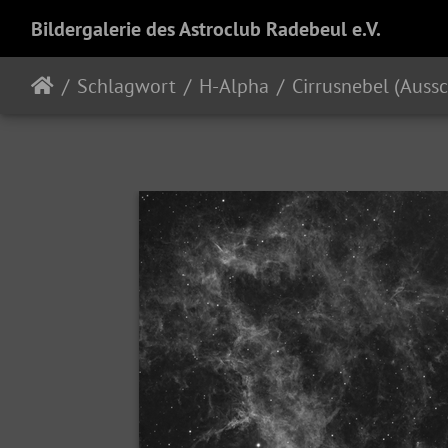
Bildergalerie des Astroclub Radebeul e.V.
Schlagwort
H-Alpha
Cirrusnebel (Aussc