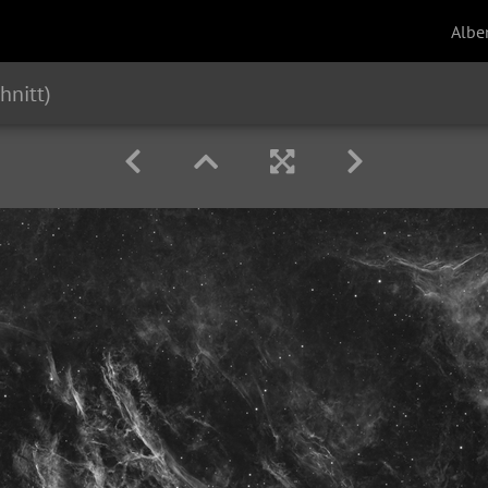
Albe
hnitt)