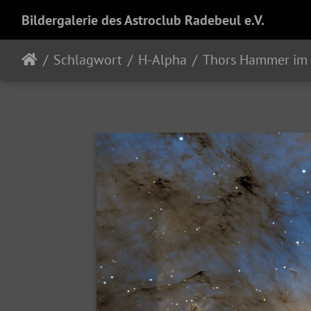
Bildergalerie des Astroclub Radebeul e.V.
Schlagwort
H-Alpha