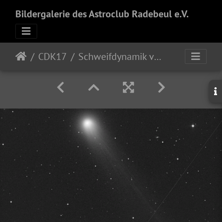
Bildergalerie des Astroclub Radebeul e.V.
CDK17
Schweifdynamik vom Kometen C/2025 A6 Lemmon