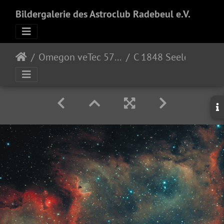
Bildergalerie des Astroclub Radebeul e.V.
Omegon veTec 571 color
C 1848 Seelennebel