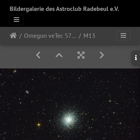
Bildergalerie des Astroclub Radebeul e.V.
Omegon veTec 571 color
M13