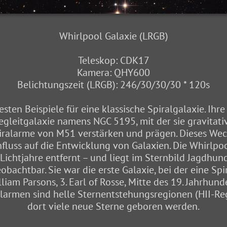
Whirlpool Galaxie (LRGB)
Teleskop: CDK17
Kamera: QHY600
Belichtungszeit (LRGB): 246/30/30/30 * 120s
esten Beispiele für eine klassische Spiralgalaxie. Ih
egleitgalaxie namens NGC 5195, mit der sie gravitat
piralarme von M51 verstärken und prägen. Dieses Wechs
fluss auf die Entwicklung von Galaxien. Die Whirlpoo
ichtjahre entfernt – und liegt im Sternbild Jagdhunde
achtbar. Sie war die erste Galaxie, bei der eine Spi
m Parsons, 3. Earl of Rosse, Mitte des 19. Jahrhund
ralarmen sind helle Sternentstehungsregionen (HII-Reg
dort viele neue Sterne geboren werden.