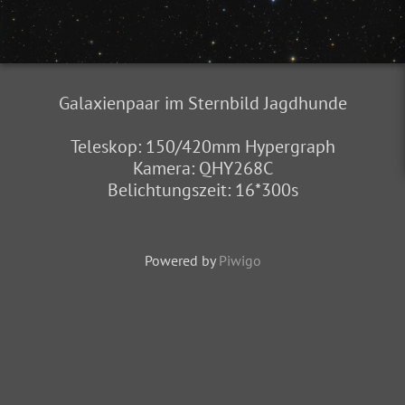
Galaxienpaar im Sternbild Jagdhunde
Teleskop: 150/420mm Hypergraph
Kamera: QHY268C
Belichtungszeit: 16*300s
Powered by
Piwigo