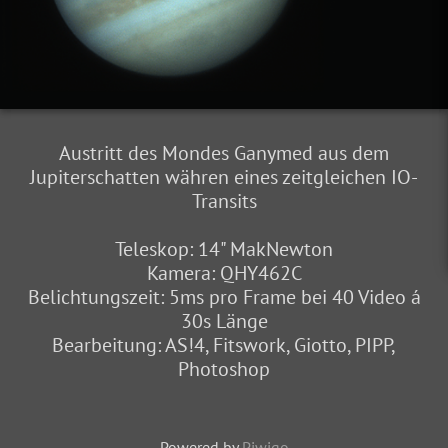
Austritt des Mondes Ganymed aus dem
Jupiterschatten währen eines zeitgleichen IO-
Transits
Teleskop: 14" MakNewton
Kamera: QHY462C
Belichtungszeit: 5ms pro Frame bei 40 Video á
30s Länge
Bearbeitung: AS!4, Fitswork, Giotto, PIPP,
Photoshop
Powered by
Piwigo