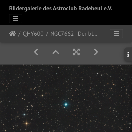
Bildergalerie des Astroclub Radebeul e.V.
QHY600
NGC7662 - Der blaue Schneeballnebel