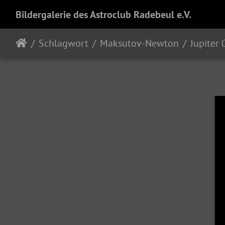
Bildergalerie des Astroclub Radebeul e.V.
Schlagwort
Maksutov-Newton
Jupiter