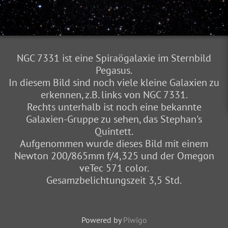
NGC 7331 ist eine Spiraögalaxie im Sternbild
Pegasus.
In diesem Bild sind noch viele kleine Galaxien zu
erkennen, z.B. links von NGC 7331.
Rechts unterhalb ist noch eine bekannte
Galaxien-Gruppe zu sehen, das Stephan's
Quintett.
Aufgenommen wurde dieses Bild mit einem
Newton 200/865mm f/4,325 und der Omegon
veTec 571 color.
Gesamzbelichtungszeit 3,5 Std.
Powered by
Piwigo