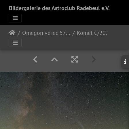
Bildergalerie des Astroclub Radebeul e.V.
Omegon veTec 571 color
Komet C/2023 A3 Tsuchinshan-ATLAS, westlich von der Milchstraße