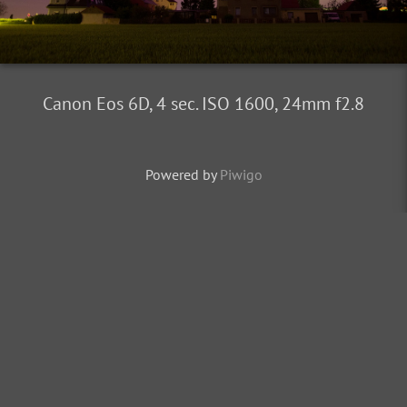
Canon Eos 6D, 4 sec. ISO 1600, 24mm f2.8
Powered by
Piwigo