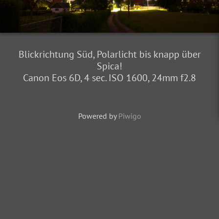
Blickrichtung Süd, Polarlicht bis knapp über
Spica!
Canon Eos 6D, 4 sec. ISO 1600, 24mm f2.8
Powered by
Piwigo