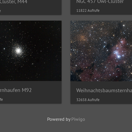
NGC 457 Owl-Cluster
Cluster, M44
11822 Aufrufe
e
ernhaufen M92
Weihnachtsbaumsternh
fe
32658 Aufrufe
Powered by
Piwigo