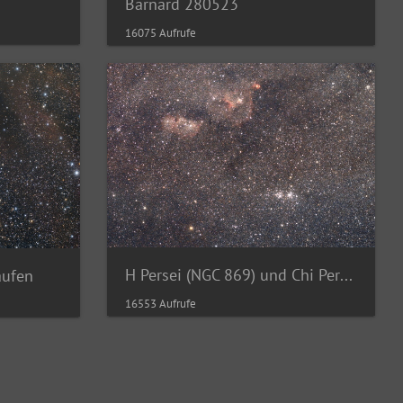
Barnard 280523
16075 Aufrufe
H Persei (NGC 869) und Chi Persei (NGC 884)
aufen
16553 Aufrufe