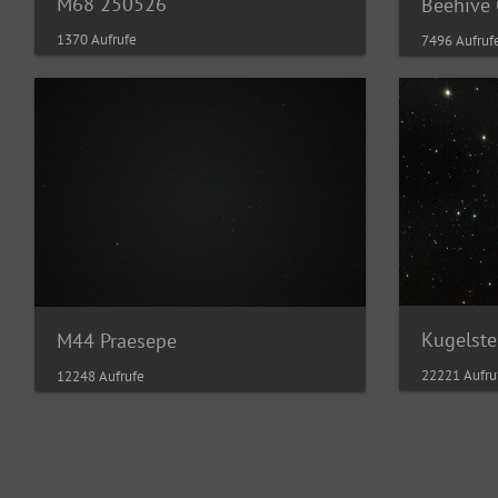
M68 250526
Beehive 
1370 Aufrufe
7496 Aufruf
Kugelst
M44 Praesepe
22221 Aufru
12248 Aufrufe